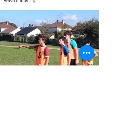
Bravo à tous ! 🌞
< Retour