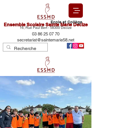
Ecole et Collège
Ensemble Scolaire Sainte Marie Decize
16, Rue Paul Bert - 58300 Decize
03 86 25 07 70
secretariat@saintemarie58.net