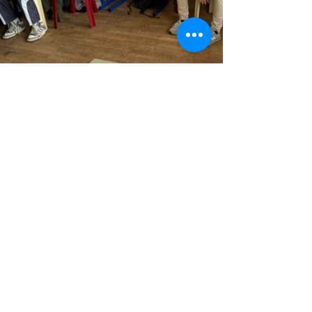
< Retour
< Précédent
Suivant >
2025© Ensemble Scolaire Sainte Marie Decize -
16 Rue Paul Bert - 58300 DECIZE -
03 86 25 07
70
Ecole et collège privé sous contrat
d'association, ouverte à tous, maternelle et
primaire au collège