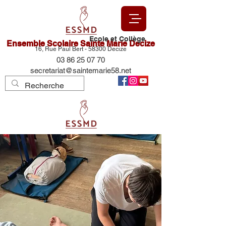
Ecole et Collège
Ensemble Scolaire Sainte Marie Decize
16, Rue Paul Bert - 58300 Decize
03 86 25 07 70
secretariat@saintemarie58.net